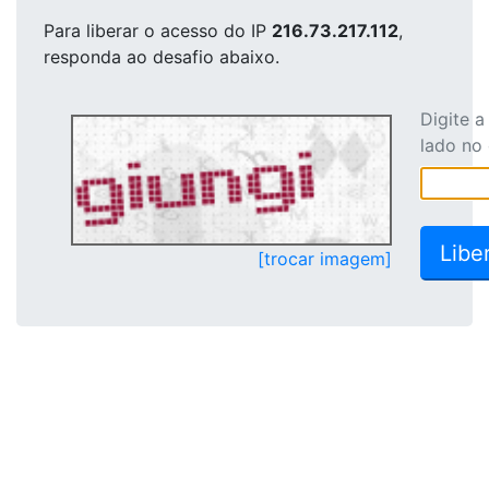
Para liberar o acesso
do IP
216.73.217.112
,
responda ao desafio abaixo.
Digite 
lado no
[trocar imagem]