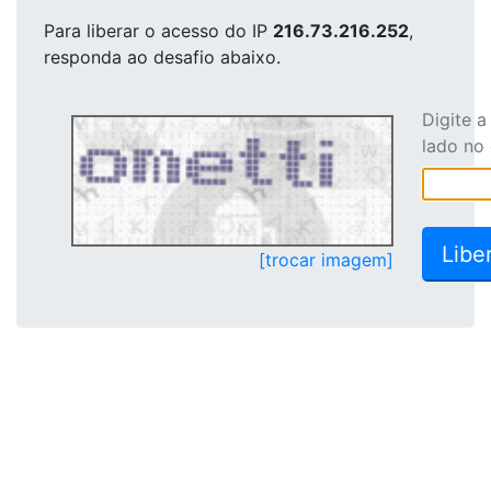
Para liberar o acesso
do IP
216.73.216.252
,
responda ao desafio abaixo.
Digite 
lado no
[trocar imagem]