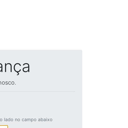
ança
nosco.
ao lado no campo abaixo