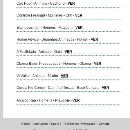
Cao Roof - Animais - Cachorro -
VER
Controle Freakgirl - Mulheres - Ohh -
VER
Eltanopasman - Homens - Futebom -
VER
Homer Advice - Desenhos Animados - Homer -
VER
A Facilidade - Animais - Gato -
VER
Obama Biden Preocupados - Homens - Obama -
VER
Vt Vultur - Animais - Urubu -
VER
Cereal Kid Comer - Carinhas Toscas - Esse Nunca... -
VER
Arcaico Rap - Homens - Pravoc� -
VER
In�cio
|
Criar Meme
|
Sobre
|
Pol�tica de Privacidade
|
Contato