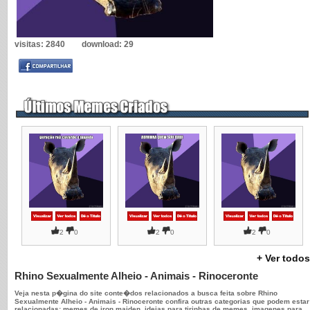
visitas:
2840
download:
29
2
0
2
0
2
0
+ Ver todos
Rhino Sexualmente Alheio - Animais - Rinoceronte
Veja nesta p�gina do site conte�dos relacionados a busca feita sobre Rhino
Sexualmente Alheio - Animais - Rinoceronte confira outras categorias que podem estar
relacionadas: memes de iron maiden, ideias para tirinhas de memes, imagenes para