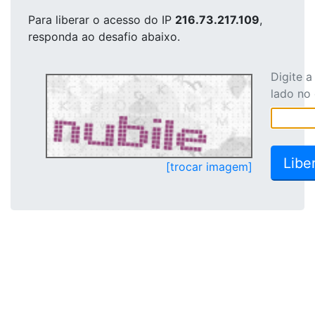
Para liberar o acesso
do IP
216.73.217.109
,
responda ao desafio abaixo.
Digite 
lado no
[trocar imagem]