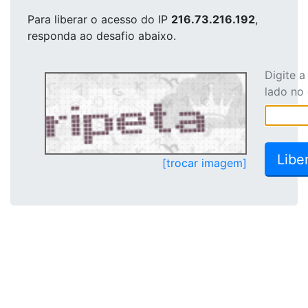
Para liberar o acesso
do IP
216.73.216.192
,
responda ao desafio abaixo.
Digite 
lado no
[trocar imagem]