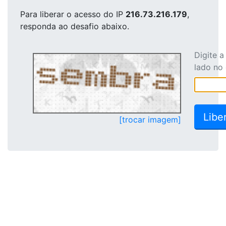
Para liberar o acesso
do IP
216.73.216.179
,
responda ao desafio abaixo.
Digite 
lado no
[trocar imagem]