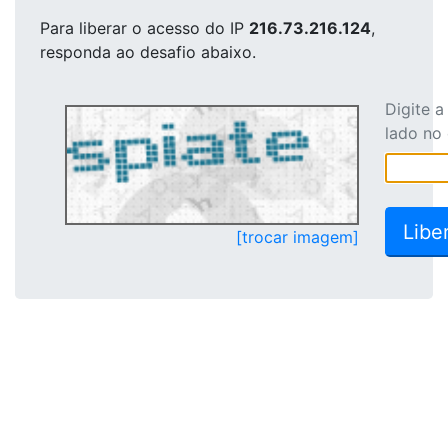
Para liberar o acesso
do IP
216.73.216.124
,
responda ao desafio abaixo.
Digite 
lado no
[trocar imagem]