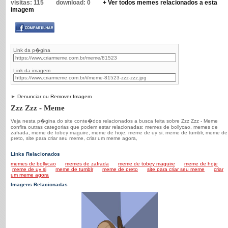
visitas:
115
download:
0
+ Ver todos memes relacionados a esta
imagem
Link da p�gina
Link da imagem
►
Denunciar ou Remover Imagem
Zzz Zzz - Meme
Veja nesta p�gina do site conte�dos relacionados a busca feita sobre Zzz Zzz - Meme
confira outras categorias que podem estar relacionadas: memes de bollycao, memes de
zafrada, meme de tobey maguire, meme de hoje, meme de uy si, meme de tumblr, meme de
preto, site para criar seu meme, criar um meme agora,
Links Relacionados
memes de bollycao
memes de zafrada
meme de tobey maguire
meme de hoje
meme de uy si
meme de tumblr
meme de preto
site para criar seu meme
criar
um meme agora
Imagens Relacionadas