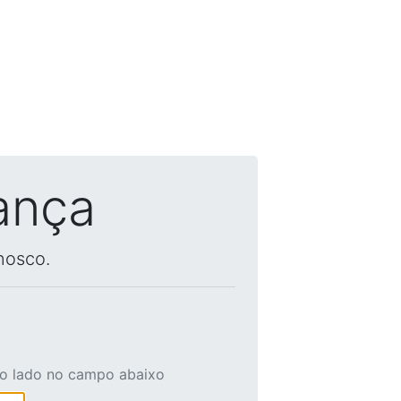
ança
nosco.
ao lado no campo abaixo