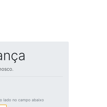
ança
nosco.
ao lado no campo abaixo