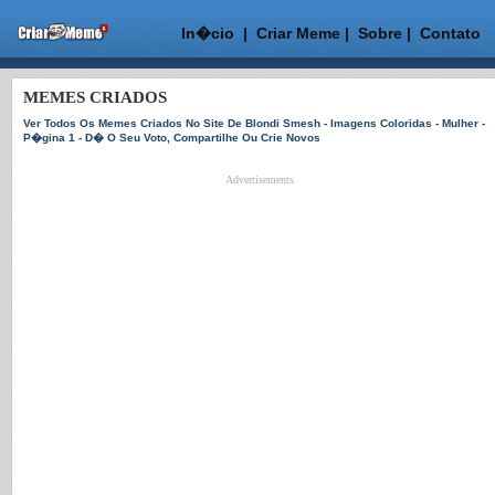
In�cio
|
Criar Meme
|
Sobre
|
Contato
MEMES CRIADOS
Ver Todos Os Memes Criados No Site De Blondi Smesh - Imagens Coloridas - Mulher -
P�gina 1 - D� O Seu Voto, Compartilhe Ou Crie Novos
Advertisements