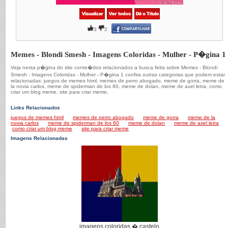
3
2
Memes - Blondi Smesh - Imagens Coloridas - Mulher - P�gina 1
Veja nesta p�gina do site conte�dos relacionados a busca feita sobre Memes - Blondi
Smesh - Imagens Coloridas - Mulher - P�gina 1 confira outras categorias que podem estar
relacionadas: juegos de memes html, memes de perro abogado, meme de gorra, meme de
la novia carlos, meme de spiderman de los 60, meme de dolan, meme de axel letra, como
criar um blog meme, site para criar meme,
Links Relacionados
juegos de memes html
memes de perro abogado
meme de gorra
meme de la
novia carlos
meme de spiderman de los 60
meme de dolan
meme de axel letra
como criar um blog meme
site para criar meme
Imagens Relacionadas
imagens coloridas � castelo