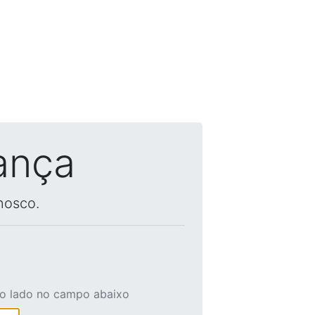
ança
nosco.
ao lado no campo abaixo