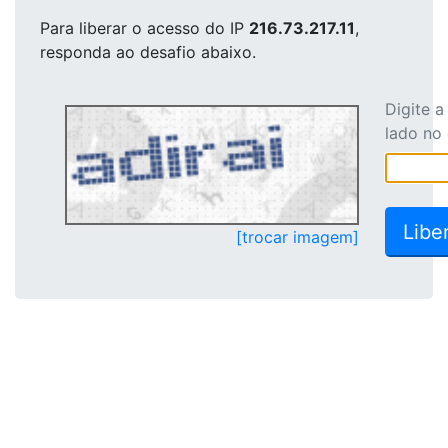
Para liberar o acesso
do IP
216.73.217.11
,
responda ao desafio abaixo.
Digite 
lado no
[trocar imagem]